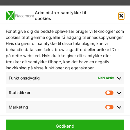
Administrer samtykke til
cookies
Hvem
For at give dig de bedste oplevelser bruger vi teknologier som
Xplacement
cookies til at gemme og/eller få adgang til enhedsoplysninger.
v./ Be Present
Hvis du giver dit samtykke til disse teknologier, kan vi
behandle data som f.eks. browsingadfærd eller unikke ID'er
Ejer: Kristen Mathiasen
på dette websted. Hvis du ikke giver dit samtykke eller
trækker dit samtykke tilbage, kan det have en negativ
CVR: 32047254
indvirkning på visse funktioner og egenskaber.
Kontakt
Funktionsdygtig
Altid aktiv
Dyssegårdsvej 55
Statistikker
Statisti
4621 Gadstrup
Marketing
Tlf. 3020 2692
Marketi
Send
mail
Godkend