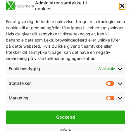
Administrer samtykke til
cookies
Hvem
For at give dig de bedste oplevelser bruger vi teknologier som
Xplacement
cookies til at gemme og/eller få adgang til enhedsoplysninger.
v./ Be Present
Hvis du giver dit samtykke til disse teknologier, kan vi
behandle data som f.eks. browsingadfærd eller unikke ID'er
Ejer: Kristen Mathiasen
på dette websted. Hvis du ikke giver dit samtykke eller
trækker dit samtykke tilbage, kan det have en negativ
CVR: 32047254
indvirkning på visse funktioner og egenskaber.
Kontakt
Funktionsdygtig
Altid aktiv
Dyssegårdsvej 55
Statistikker
Statisti
4621 Gadstrup
Marketing
Tlf. 3020 2692
Marketi
Send
mail
Godkend
Afvis